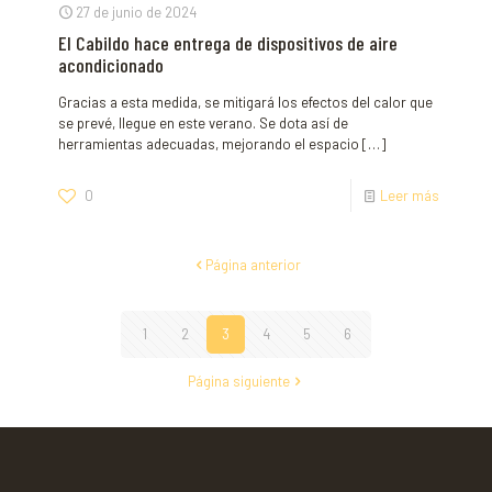
27 de junio de 2024
El Cabildo hace entrega de dispositivos de aire
acondicionado
Gracias a esta medida, se mitigará los efectos del calor que
se prevé, llegue en este verano. Se dota así de
herramientas adecuadas, mejorando el espacio
[…]
0
Leer más
Página anterior
1
2
3
4
5
6
Página siguiente