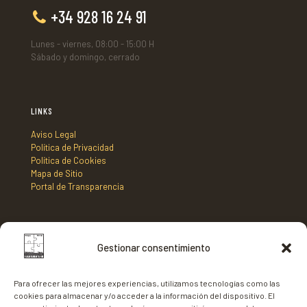
+34 928 16 24 91
Lunes - viernes, 08:00 - 15:00 H
Sábado y domingo, cerrado
LINKS
Aviso Legal
Política de Privacidad
Política de Cookies
Mapa de Sitio
Portal de Transparencia
DIRECCIÓN
Gestionar consentimiento
Mancomunidad de Municipios Centro Sur de Fuerteventura,
C/ Nicaragua s/n, Edificio Tenencia de Alcaldía 2º planta,
Para ofrecer las mejores experiencias, utilizamos tecnologías como las
35620 - Gran Tarajal,
cookies para almacenar y/o acceder a la información del dispositivo. El
Fuerteventura