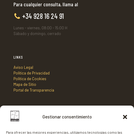
Para cualquier consulta, llama al
+34 928 16 24 91
Lunes - viernes, 08:00 - 15:00 H
Sábado y domingo, cerrado
LINKS
Aviso Legal
Política de Privacidad
Política de Cookies
Mapa de Sitio
Portal de Transparencia
DIRECCIÓN
Gestionar consentimiento
Mancomunidad de Municipios Centro Sur de Fuerteventura,
C/ Nicaragua s/n, Edificio Tenencia de Alcaldía 2º planta,
Para ofrecer las mejores experiencias, utilizamos tecnologías como las