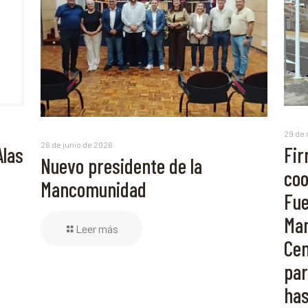
29 de
26 de junio de 2026
Alas
Fir
Nuevo presidente de la
coo
Mancomunidad
Fue
Man
Leer más
Cen
par
has