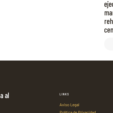
eje
man
reh
cen
a al
LINKS
Aviso Legal
Política de Privacidad