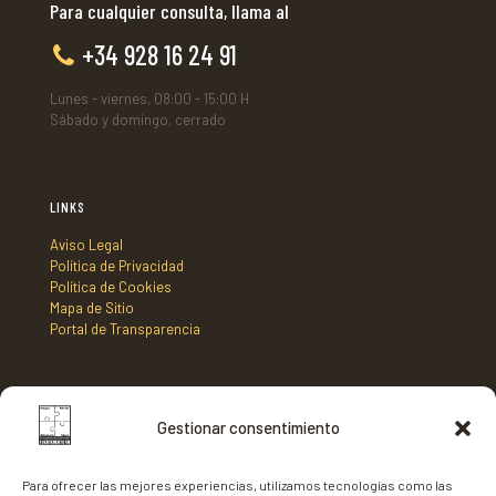
Para cualquier consulta, llama al
+34 928 16 24 91
Lunes - viernes, 08:00 - 15:00 H
Sábado y domingo, cerrado
LINKS
Aviso Legal
Política de Privacidad
Política de Cookies
Mapa de Sitio
Portal de Transparencia
DIRECCIÓN
Gestionar consentimiento
Mancomunidad de Municipios Centro Sur de Fuerteventura,
C/ Nicaragua s/n, Edificio Tenencia de Alcaldía 2º planta,
Para ofrecer las mejores experiencias, utilizamos tecnologías como las
35620 - Gran Tarajal,