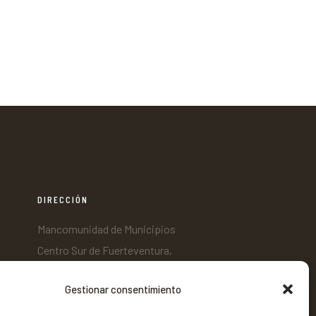
DIRECCIÓN
Mancomunidad de Municipios
Centro Sur de Fuerteventura,
C/ Nicaragua s/n, Edificio Tenencia
Gestionar consentimiento
de Alcaldía 2º planta,
35620 - Gran Tarajal,