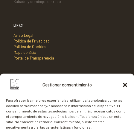
Sábado y domingo, cerrado
LINKS
Aviso Legal
Política de Privacidad
Política de Cookies
Mapa de Sitio
Portal de Transparencia
DIRECCIÓN
Gestionar consentimiento
Mancomunidad de Municipios Centro Sur de Fuerteventura,
C/ Nicaragua s/n, Edificio Tenencia de Alcaldía 2º planta,
Para ofrecer las mejores experiencias, utilizamos tecnologías como las
35620 - Gran Tarajal,
cookies para almacenar y/o acceder a la información del dispositivo. El
Fuerteventura
consentimiento de estas tecnologías nos permitirá procesar datos como
el comportamiento de navegación o las identificaciones únicas en este
sitio. No consentir o retirar el consentimiento, puede afectar
negativamente a ciertas características y funciones.