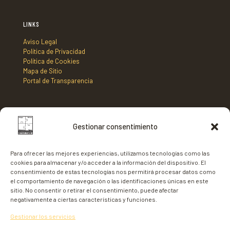
LINKS
Aviso Legal
Política de Privacidad
Política de Cookies
Mapa de Sitio
Portal de Transparencia
DIRECCIÓN
Gestionar consentimiento
Mancomunidad de Municipios Centro Sur de Fuerteventura,
C/ Nicaragua s/n, Edificio Tenencia de Alcaldía 2º planta,
Para ofrecer las mejores experiencias, utilizamos tecnologías como las
35620 - Gran Tarajal,
cookies para almacenar y/o acceder a la información del dispositivo. El
Fuerteventura
consentimiento de estas tecnologías nos permitirá procesar datos como
el comportamiento de navegación o las identificaciones únicas en este
sitio. No consentir o retirar el consentimiento, puede afectar
negativamente a ciertas características y funciones.
Gestionar los servicios