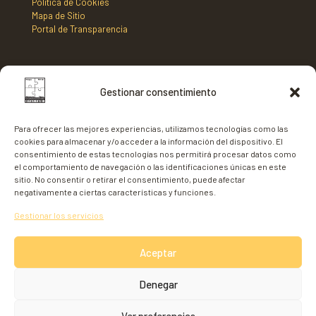
Política de Cookies
Mapa de Sitio
Portal de Transparencia
DIRECCIÓN
Gestionar consentimiento
Mancomunidad de Municipios Centro Sur de Fuerteventura,
C/ Nicaragua s/n, Edificio Tenencia de Alcaldía 2º planta,
Para ofrecer las mejores experiencias, utilizamos tecnologías como las
35620 - Gran Tarajal,
cookies para almacenar y/o acceder a la información del dispositivo. El
Fuerteventura
consentimiento de estas tecnologías nos permitirá procesar datos como
el comportamiento de navegación o las identificaciones únicas en este
sitio. No consentir o retirar el consentimiento, puede afectar
negativamente a ciertas características y funciones.
Gestionar los servicios
Aceptar
Denegar
© 2026 Mancomunidad Centro Sur
Ver preferencias