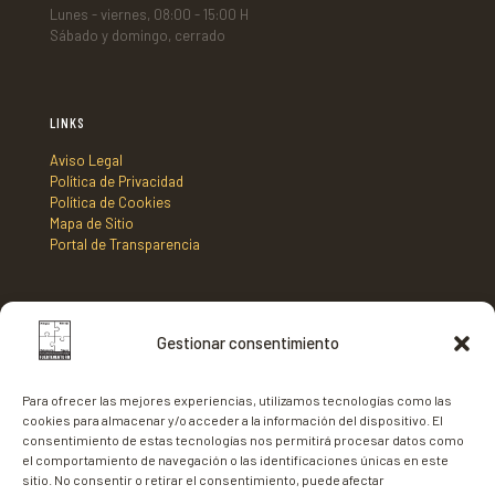
Lunes - viernes, 08:00 - 15:00 H
Sábado y domingo, cerrado
LINKS
Aviso Legal
Política de Privacidad
Política de Cookies
Mapa de Sitio
Portal de Transparencia
DIRECCIÓN
Gestionar consentimiento
Mancomunidad de Municipios Centro Sur de Fuerteventura,
C/ Nicaragua s/n, Edificio Tenencia de Alcaldía 2º planta,
Para ofrecer las mejores experiencias, utilizamos tecnologías como las
35620 - Gran Tarajal,
cookies para almacenar y/o acceder a la información del dispositivo. El
Fuerteventura
consentimiento de estas tecnologías nos permitirá procesar datos como
el comportamiento de navegación o las identificaciones únicas en este
sitio. No consentir o retirar el consentimiento, puede afectar