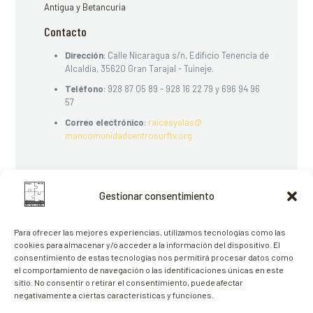
Antigua y Betancuria
Contacto
Dirección
: Calle Nicaragua s/n, Edificio Tenencia de
Alcaldía, 35620 Gran Tarajal - Tuineje.
Teléfono
:
928 87 05 89
-
928 16 22 79
y
696 94 96
57
Correo electrónico
:
raicesyalas@
mancomunidadcentrosurftv.org
Gestionar consentimiento
Para ofrecer las mejores experiencias, utilizamos tecnologías como las
cookies para almacenar y/o acceder a la información del dispositivo. El
consentimiento de estas tecnologías nos permitirá procesar datos como
el comportamiento de navegación o las identificaciones únicas en este
sitio. No consentir o retirar el consentimiento, puede afectar
Servicio de Recogida y Cuidado de
negativamente a ciertas características y funciones.