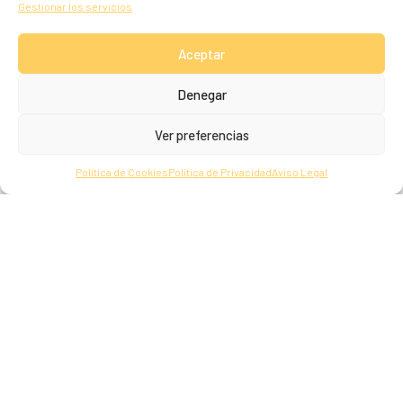
Gestionar los servicios
Animales Abandonados
Aceptar
Denegar
La perrera municipal se encarga de recoger animales
abandonados. Para solicitar el servicio de recogida durante este
Ver preferencias
tiempo, se puede contactar a través de los números de teléfono
928 54 91 02
,
665 10 83 88
o
656 52 77 50
. Fuera del horario
Política de Cookies
Política de Privacidad
Aviso Legal
indicado, es importante dar aviso a la Policía Municipal, quienes se
encargarán de coordinar la recogida del animal. Es fundamental
que cualquier aviso sobre animales abandonados se realice lo
antes posible para garantizar su bienestar y seguridad.
Contactar al:
928 54 91 02