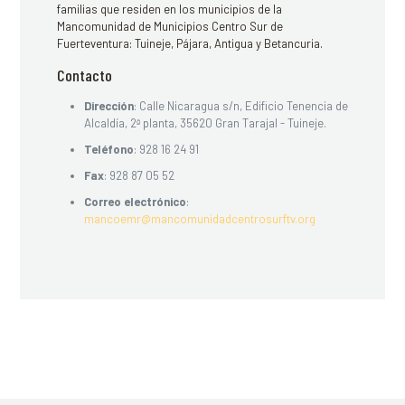
familias que residen en los municipios de la
Mancomunidad de Municipios Centro Sur de
Fuerteventura: Tuineje, Pájara, Antigua y Betancuria.
Contacto
Dirección
: Calle Nicaragua s/n, Edificio Tenencia de
Alcaldía, 2ª planta, 35620 Gran Tarajal - Tuineje.
Teléfono
:
928 16 24 91
Fax
: 928 87 05 52
Correo electrónico
:
mancoemr@mancomunidadcentrosurftv.org