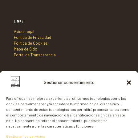
LINKS
Aviso Legal
Política de Privacidad
Política de Cookies
Mapa de Sitio
Portal de Transparencia
DIRECCIÓN
Gestionar consentimiento
Mancomunidad de Municipios Centro Sur de Fuerteventura,
C/ Nicaragua s/n, Edificio Tenencia de Alcaldía 2º planta,
Para ofrecer las mejores experiencias, utilizamos tecnologías como las
35620 - Gran Tarajal,
cookies para almacenar y/o acceder a la información del dispositivo. El
Fuerteventura
consentimiento de estas tecnologías nos permitirá procesar datos como
el comportamiento de navegación o las identificaciones únicas en este
sitio. No consentir o retirar el consentimiento, puede afectar
negativamente a ciertas características y funciones.
Gestionar los servicios