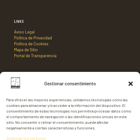
LINKS
Aviso Legal
Política de Privacidad
Política de Cookies
Mapa de Sitio
Portal de Transparencia
DIRECCIÓN
Gestionar consentimiento
Mancomunidad de Municipios Centro Sur de Fuerteventura,
C/ Nicaragua s/n, Edificio Tenencia de Alcaldía 2º planta,
Para ofrecer las mejores experiencias, utilizamos tecnologías como las
35620 - Gran Tarajal,
cookies para almacenar y/o acceder a la información del dispositivo. El
Fuerteventura
consentimiento de estas tecnologías nos permitirá procesar datos como
el comportamiento de navegación o las identificaciones únicas en este
sitio. No consentir o retirar el consentimiento, puede afectar
negativamente a ciertas características y funciones.
Gestionar los servicios