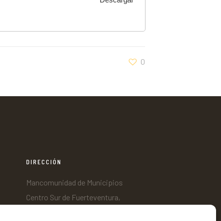
0
DIRECCIÓN
Mancomunidad de Municipios
Centro Sur de Fuerteventura,
C/ Nicaragua s/n, Edificio Tenencia