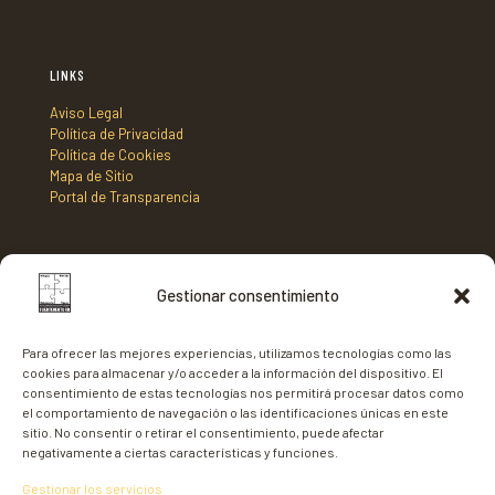
LINKS
Aviso Legal
Política de Privacidad
Política de Cookies
Mapa de Sitio
Portal de Transparencia
DIRECCIÓN
Gestionar consentimiento
Mancomunidad de Municipios Centro Sur de Fuerteventura,
C/ Nicaragua s/n, Edificio Tenencia de Alcaldía 2º planta,
Para ofrecer las mejores experiencias, utilizamos tecnologías como las
35620 - Gran Tarajal,
cookies para almacenar y/o acceder a la información del dispositivo. El
Fuerteventura
consentimiento de estas tecnologías nos permitirá procesar datos como
el comportamiento de navegación o las identificaciones únicas en este
sitio. No consentir o retirar el consentimiento, puede afectar
negativamente a ciertas características y funciones.
Gestionar los servicios