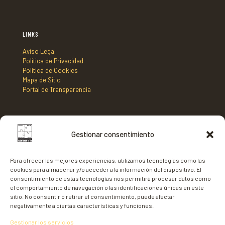
LINKS
Aviso Legal
Política de Privacidad
Política de Cookies
Mapa de Sitio
Portal de Transparencia
DIRECCIÓN
Gestionar consentimiento
Mancomunidad de Municipios Centro Sur de Fuerteventura,
C/ Nicaragua s/n, Edificio Tenencia de Alcaldía 2º planta,
Para ofrecer las mejores experiencias, utilizamos tecnologías como las
35620 - Gran Tarajal,
cookies para almacenar y/o acceder a la información del dispositivo. El
Fuerteventura
consentimiento de estas tecnologías nos permitirá procesar datos como
el comportamiento de navegación o las identificaciones únicas en este
sitio. No consentir o retirar el consentimiento, puede afectar
negativamente a ciertas características y funciones.
Gestionar los servicios