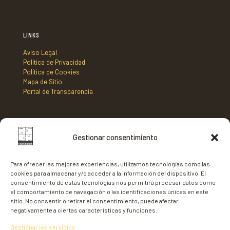
LINKS
Aviso Legal
Política de Privacidad
Política de Cookies
Mapa de Sitio
Portal de Transparencia
DIRECCIÓN
Gestionar consentimiento
Mancomunidad de Municipios Centro Sur de Fuerteventura,
C/ Nicaragua s/n, Edificio Tenencia de Alcaldía 2º planta,
Para ofrecer las mejores experiencias, utilizamos tecnologías como las
35620 - Gran Tarajal,
cookies para almacenar y/o acceder a la información del dispositivo. El
Fuerteventura
consentimiento de estas tecnologías nos permitirá procesar datos como
el comportamiento de navegación o las identificaciones únicas en este
sitio. No consentir o retirar el consentimiento, puede afectar
negativamente a ciertas características y funciones.
Gestionar los servicios