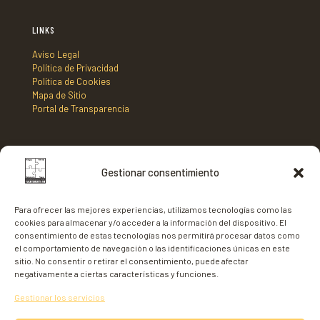
LINKS
Aviso Legal
Política de Privacidad
Política de Cookies
Mapa de Sitio
Portal de Transparencia
DIRECCIÓN
Gestionar consentimiento
Mancomunidad de Municipios Centro Sur de Fuerteventura,
C/ Nicaragua s/n, Edificio Tenencia de Alcaldía 2º planta,
Para ofrecer las mejores experiencias, utilizamos tecnologías como las
35620 - Gran Tarajal,
cookies para almacenar y/o acceder a la información del dispositivo. El
Fuerteventura
consentimiento de estas tecnologías nos permitirá procesar datos como
el comportamiento de navegación o las identificaciones únicas en este
sitio. No consentir o retirar el consentimiento, puede afectar
negativamente a ciertas características y funciones.
Gestionar los servicios