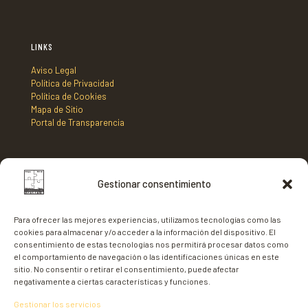
LINKS
Aviso Legal
Política de Privacidad
Política de Cookies
Mapa de Sitio
Portal de Transparencia
DIRECCIÓN
Gestionar consentimiento
Mancomunidad de Municipios Centro Sur de Fuerteventura,
C/ Nicaragua s/n, Edificio Tenencia de Alcaldía 2º planta,
Para ofrecer las mejores experiencias, utilizamos tecnologías como las
35620 - Gran Tarajal,
cookies para almacenar y/o acceder a la información del dispositivo. El
Fuerteventura
consentimiento de estas tecnologías nos permitirá procesar datos como
el comportamiento de navegación o las identificaciones únicas en este
sitio. No consentir o retirar el consentimiento, puede afectar
negativamente a ciertas características y funciones.
Gestionar los servicios