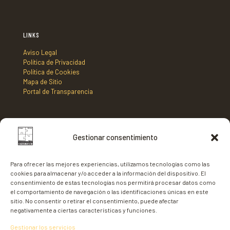
LINKS
Aviso Legal
Política de Privacidad
Política de Cookies
Mapa de Sitio
Portal de Transparencia
DIRECCIÓN
Gestionar consentimiento
Mancomunidad de Municipios Centro Sur de Fuerteventura,
C/ Nicaragua s/n, Edificio Tenencia de Alcaldía 2º planta,
Para ofrecer las mejores experiencias, utilizamos tecnologías como las
35620 - Gran Tarajal,
cookies para almacenar y/o acceder a la información del dispositivo. El
Fuerteventura
consentimiento de estas tecnologías nos permitirá procesar datos como
el comportamiento de navegación o las identificaciones únicas en este
sitio. No consentir o retirar el consentimiento, puede afectar
negativamente a ciertas características y funciones.
Gestionar los servicios