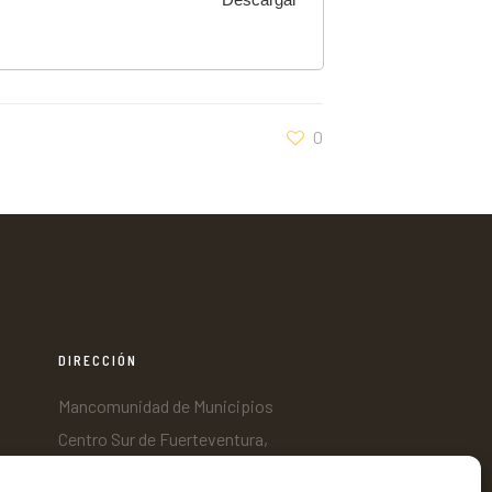
0
DIRECCIÓN
Mancomunidad de Municipios
Centro Sur de Fuerteventura,
C/ Nicaragua s/n, Edificio Tenencia