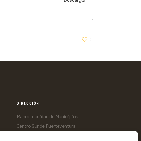
0
DIRECCIÓN
Mancomunidad de Municipios
Centro Sur de Fuerteventura,
C/ Nicaragua s/n, Edificio Tenencia