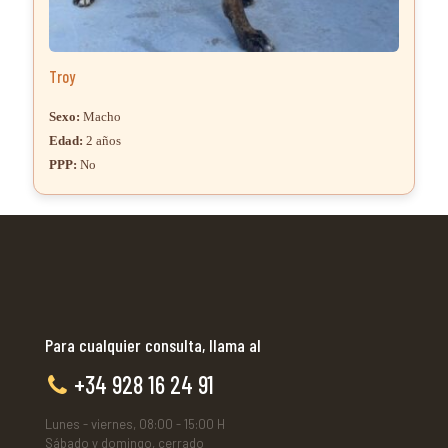
Troy
Sexo:
Macho
Edad:
2 años
PPP:
No
Para cualquier consulta, llama al
+34 928 16 24 91
Lunes - viernes, 08:00 - 15:00 H
Sábado y domingo, cerrado