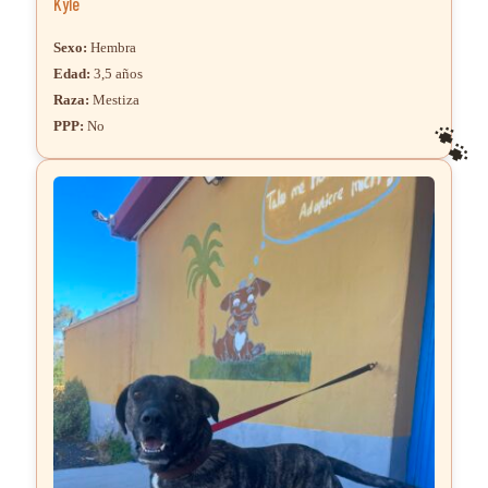
Kyle
Sexo:
Hembra
Edad:
3,5 años
Raza:
Mestiza
PPP:
No