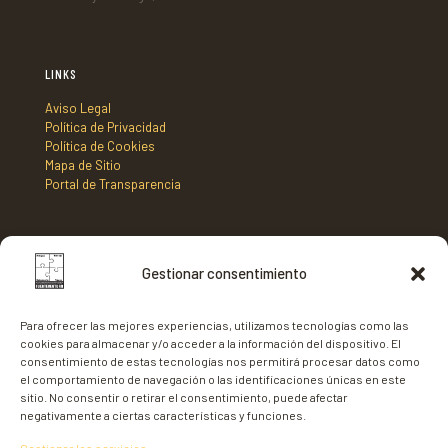
LINKS
Aviso Legal
Política de Privacidad
Política de Cookies
Mapa de Sitio
Portal de Transparencia
DIRECCIÓN
Gestionar consentimiento
Mancomunidad de Municipios Centro Sur de Fuerteventura,
C/ Nicaragua s/n, Edificio Tenencia de Alcaldía 2º planta,
Para ofrecer las mejores experiencias, utilizamos tecnologías como las
35620 - Gran Tarajal,
cookies para almacenar y/o acceder a la información del dispositivo. El
Fuerteventura
consentimiento de estas tecnologías nos permitirá procesar datos como
el comportamiento de navegación o las identificaciones únicas en este
sitio. No consentir o retirar el consentimiento, puede afectar
negativamente a ciertas características y funciones.